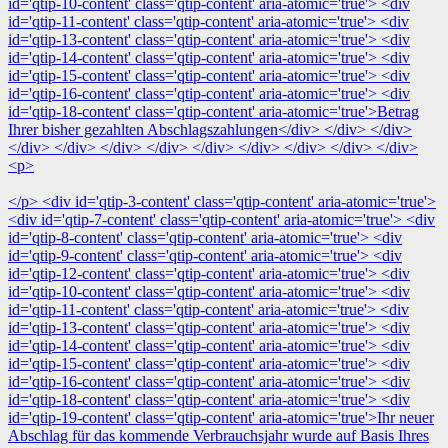
id='qtip-10-content' class='qtip-content' aria-atomic='true'> <div
id='qtip-11-content' class='qtip-content' aria-atomic='true'> <div
id='qtip-13-content' class='qtip-content' aria-atomic='true'> <div
id='qtip-14-content' class='qtip-content' aria-atomic='true'> <div
id='qtip-15-content' class='qtip-content' aria-atomic='true'> <div
id='qtip-16-content' class='qtip-content' aria-atomic='true'> <div
id='qtip-18-content' class='qtip-content' aria-atomic='true'>Betrag
Ihrer bisher gezahlten Abschlagszahlungen</div> </div> </div>
</div> </div> </div> </div> </div> </div> </div> </div> </div>
<p>
</p> <div id='qtip-3-content' class='qtip-content' aria-atomic='true'>
<div id='qtip-7-content' class='qtip-content' aria-atomic='true'> <div
id='qtip-8-content' class='qtip-content' aria-atomic='true'> <div
id='qtip-9-content' class='qtip-content' aria-atomic='true'> <div
id='qtip-12-content' class='qtip-content' aria-atomic='true'> <div
id='qtip-10-content' class='qtip-content' aria-atomic='true'> <div
id='qtip-11-content' class='qtip-content' aria-atomic='true'> <div
id='qtip-13-content' class='qtip-content' aria-atomic='true'> <div
id='qtip-14-content' class='qtip-content' aria-atomic='true'> <div
id='qtip-15-content' class='qtip-content' aria-atomic='true'> <div
id='qtip-16-content' class='qtip-content' aria-atomic='true'> <div
id='qtip-18-content' class='qtip-content' aria-atomic='true'> <div
id='qtip-19-content' class='qtip-content' aria-atomic='true'>Ihr neuer
Abschlag für das kommende Verbrauchsjahr wurde auf Basis Ihres