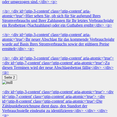
oder umgezogen sind.</div> <p>
</p> <div id='qtip-3-content' class='qtip-content' aria-
atomic='true'>Hier sehen Sie, ob sich für Sie aufgrund Ihres
Stromverbrauchs und Ihrer Zahlungen für Ihr letztes Verbrauchsjahr
ein Restbetrag (Nachzahlung) oder ein Guthaben ergibt</div> <p>
</p> <div id='qtip-3-content' class='qtip-content' aria-
atomic='true'>Ihr neuer Abschlag für das kommende Verbrauchsjahr
wurde auf Basis Ihres Stromverbrauchs sowie der gültigen Preise
ermittelt</div> <p>
</p> <div id='qtip-3-content' class='qtip-content' aria-atomic='true'>
<div id='qtip-7-content' class='qtip-content' aria-atomic='true'>Zu
diesen Terminen wird der neue Abschlagsbetrag fällig</div> </div>
<p>
Seite 2
<div id='qtip-3-content' class='qtip-content' aria-atomic='true'> <div
id='qtip-7-content' class='qtip-content' aria-atomic='true'> <div
id='qtip-8-content' class='qtip-content' aria-atomic='true'>Die
Zählpunktbezeichnung dient dazu, den Standort der
Verbrauchsstelle eindeutig zu identifizieren</div> </div> </div>
<p>