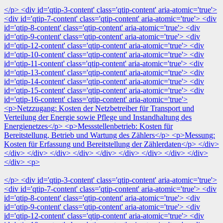
</p> <div id='qtip-3-content' class='qtip-content' aria-atomic='true'>
<div id='qtip-7-content' class='qtip-content' aria-atomic='true'> <div
id='qtip-8-content' class='qtip-content' aria-atomic='true'> <div
id='qtip-9-content' class='qtip-content' aria-atomic='true'> <div
id='qtip-12-content' class='qtip-content' aria-atomic='true'> <div
id='qtip-10-content' class='qtip-content' aria-atomic='true'> <div
id='qtip-11-content' class='qtip-content' aria-atomic='true'> <div
id='qtip-13-content' class='qtip-content' aria-atomic='true'> <div
id='qtip-14-content' class='qtip-content' aria-atomic='true'> <div
id='qtip-15-content' class='qtip-content' aria-atomic='true'> <div
id='qtip-16-content' class='qtip-content' aria-atomic='true'>
<p>Netzzugang: Kosten der Netzbetreiber für Transport und
Verteilung der Energie sowie Pflege und Instandhaltung des
Energienetzes</p> <p>Messstellenbetrieb: Kosten für
Bereitstellung, Betrieb und Wartung des Zählers</p> <p>Messung:
Kosten für Erfassung und Bereitstellung der Zählerdaten</p> </div>
</div> </div> </div> </div> </div> </div> </div> </div> </div>
</div> <p>
</p> <div id='qtip-3-content' class='qtip-content' aria-atomic='true'>
<div id='qtip-7-content' class='qtip-content' aria-atomic='true'> <div
id='qtip-8-content' class='qtip-content' aria-atomic='true'> <div
id='qtip-9-content' class='qtip-content' aria-atomic='true'> <div
id='qtip-12-content' class='qtip-content' aria-atomic='true'> <div