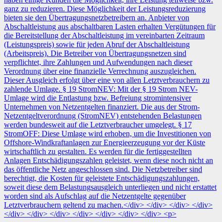
ganz zu reduzieren. Diese Möglichkeit der Leistungsreduzierung
bieten sie den Übertragungsnetzbetreibern an. Anbieter von
Abschaltleistung aus abschaltbaren Lasten erhalten Vergütungen für
die Bereitstellung der Abschaltleistung im vereinbarten Zeitraum
(Leistungspreis) sowie für jeden Abruf der Abschaltleistung
(Arbeitspreis). Die Betreiber von Übertragungsnetzen sind
verpflichtet, ihre Zahlungen und Aufwendungen nach dieser
Verordnung über eine finanzielle Verrechnung auszugleichen.
Dieser Ausgleich erfolgt über eine von allen Letztverbrauchern zu
zahlende Umlage. § 19 StromNEV: Mit der § 19 Strom NEV-
Umlage wird die Entlastung bzw. Befreiung stromintensiver
Unternehmen von Netzentgelten finanziert. Die aus der Strom-
Netzentgeltverordnung (StromNEV) entstehenden Belastungen
werden bundesweit auf die Letztverbraucher umgelegt. § 17
StromOFF: Diese Umlage wird erhoben, um die Investitionen von
Offshore-Windkraftanlagen zur Energieerzeugung vor der Küste
wirtschaftlich zu gestalten. Es werden für die fertiggestellten
Anlagen Entschädigungszahlen geleistet, wenn diese noch nicht an
das öffentliche Netz angeschlossen sind. Die Netzbetreiber sind
berechtigt, die Kosten für geleistete Entschädigungszahlungen,
soweit diese dem Belastungsausgleich unterliegen und nicht erstattet
worden sind als Aufschlag auf die Netzentgelte gegenüber
Letztverbrauchern geltend zu machen.</div> </div> </div> </div>
</div> </div> </div> </div> </div> </div> </div> <p>