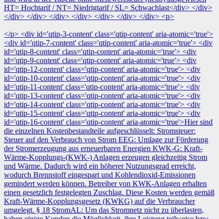
HT= Hochtarif / NT= Niedrigtarif / SL= Schwachlast</div> </div>
</div> </div> </div> </div> </div> </div> </div> <p>
</p> <div id='qtip-3-content' class='qtip-content' aria-atomic='true'>
<div id='qtip-7-content' class='qtip-content' aria-atomic='true'> <div
id='qtip-8-content' class='qtip-content' aria-atomic='true'> <div
id='qtip-9-content' class='qtip-content' aria-atomic='true'> <div
id='qtip-12-content' class='qtip-content' aria-atomic='true'> <div
id='qtip-10-content' class='qtip-content' aria-atomic='true'> <div
id='qtip-11-content' class='qtip-content' aria-atomic='true'> <div
id='qtip-13-content' class='qtip-content' aria-atomic='true'> <div
id='qtip-14-content' class='qtip-content' aria-atomic='true'> <div
id='qtip-15-content' class='qtip-content' aria-atomic='true'> <div
id='qtip-16-content' class='qtip-content' aria-atomic='true'>Hier sind
die einzelnen Kostenbestandteile aufgeschlüsselt: Stromsteuer:
Steuer auf den Verbrauch von Strom EEG: Umlage zur Förderung
der Stromerzeugung aus erneuerbaren Energien KWK-G: Kraft-
Wärme-Kopplungs-(KWK-) Anlagen erzeugen gleichzeitig Strom
und Wärme. Dadurch wird ein höherer Nutzungsgrad erreicht,
wodurch Brennstoff eingespart und Kohlendioxid-Emissionen
gemindert werden können. Betreiber von KWK-Anlagen erhalten
einen gesetzlich festgelegten Zuschlag. Diese Kosten werden gemäß
Kraft-Wärme-Kopplungsgesetz (KWKG) auf die Verbraucher
umgelegt. § 18 StromAL: Um das Stromnetz nicht zu überlasten,
haben einige Kunden die Möglichkeit, ihre Leistung teilweise bzw.